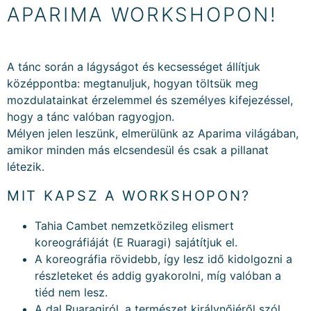
APARIMA WORKSHOPON!
A tánc során a lágyságot és kecsességet állítjuk
középpontba: megtanuljuk, hogyan töltsük meg
mozdulatainkat érzelemmel és személyes kifejezéssel,
hogy a tánc valóban ragyogjon.
Mélyen jelen leszünk, elmerülünk az Aparima világában,
amikor minden más elcsendesül és csak a pillanat
létezik.
MIT KAPSZ A WORKSHOPON?
Tahia Cambet nemzetközileg elismert
koreográfiáját (E Ruaragi) sajátítjuk el.
A koreográfia rövidebb, így lesz idő kidolgozni a
részleteket és addig gyakorolni, míg valóban a
tiéd nem lesz.
A dal Ruaragiról, a természet királynőjéről szól.