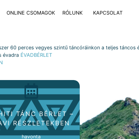
ONLINE CSOMAGOK
RÓLUNK
KAPCSOLAT
tszer 60 perces vegyes szintű táncóráinkon a teljes táncos
es évadra
ÉVADBÉRLET
N
HITI TÁNC BÉRLET –
AVI RÉSZLETEKBEN
havonta