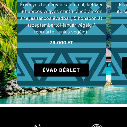
Érvényes heti egy alkalommal, kétszer
Érv
60 perces vegyes szintű táncóráinkon
utols
a teljes táncos évadban, 5 hónapon át
(szeptembertől-január végéig /
februártól-június végéig).
79.000 FT
ÉVAD BÉRLET