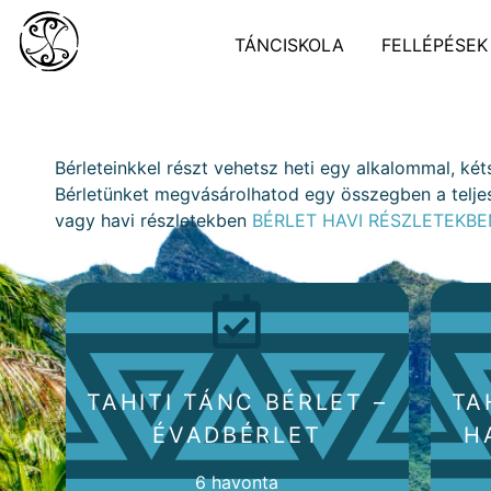
TÁNCISKOLA
FELLÉPÉSEK
Bérleteinkkel részt vehetsz heti egy alkalommal, ké
Bérletünket megvásárolhatod egy összegben a telj
vagy havi részletekben
BÉRLET HAVI RÉSZLETEKBE
TAHITI TÁNC BÉRLET –
TA
ÉVADBÉRLET
H
6 havonta