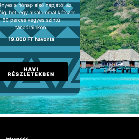
ényes a hónap első napjától az
óig, heti egy alkalommal kétszer
60 perces vegyes szintű
táncóráinkon.
19.000 FT havonta
HAVI
RÉSZLETEKBEN