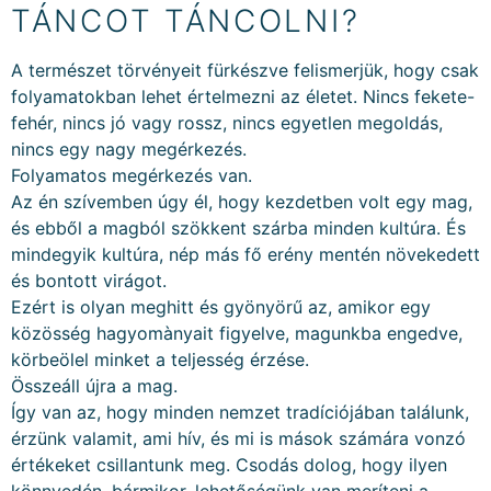
TÁNCOT TÁNCOLNI?
A természet törvényeit fürkészve felismerjük, hogy csak
folyamatokban lehet értelmezni az életet. Nincs fekete-
fehér, nincs jó vagy rossz, nincs egyetlen megoldás,
nincs egy nagy megérkezés.
Folyamatos megérkezés van.
Az én szívemben úgy él, hogy kezdetben volt egy mag,
és ebből a magból szökkent szárba minden kultúra. És
mindegyik kultúra, nép más fő erény mentén növekedett
és bontott virágot.
Ezért is olyan meghitt és gyönyörű az, amikor egy
közösség hagyomànyait figyelve, magunkba engedve,
körbeölel minket a teljesség érzése.
Összeáll újra a mag.
Így van az, hogy minden nemzet tradíciójában találunk,
érzünk valamit, ami hív, és mi is mások számára vonzó
értékeket csillantunk meg. Csodás dolog, hogy ilyen