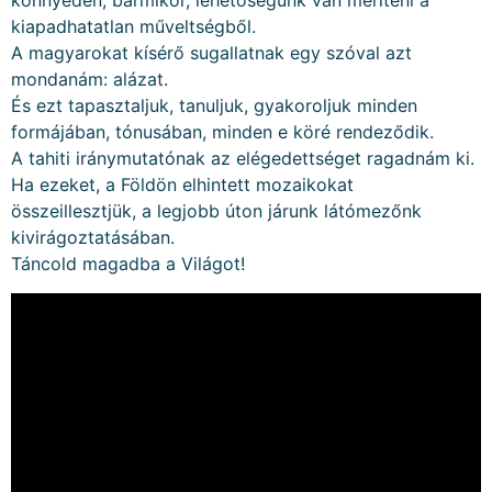
könnyedén, bármikor, lehetőségünk van meríteni a
kiapadhatatlan műveltségből.
A magyarokat kísérő sugallatnak egy szóval azt
mondanám: alázat.
És ezt tapasztaljuk, tanuljuk, gyakoroljuk minden
formájában, tónusában, minden e köré rendeződik.
A tahiti iránymutatónak az elégedettséget ragadnám ki.
Ha ezeket, a Földön elhintett mozaikokat
összeillesztjük, a legjobb úton járunk látómezőnk
kivirágoztatásában.
Táncold magadba a Világot!