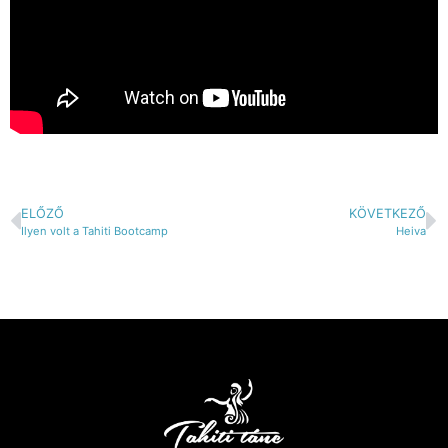
ELŐZŐ
KÖVETKEZŐ
Ilyen volt a Tahiti Bootcamp
Heiva