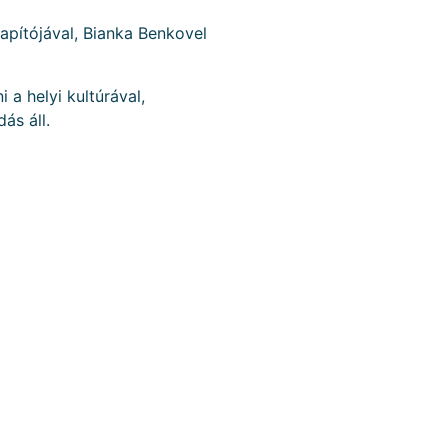
lapítójával, Bianka Benkovel
a helyi kultúrával,
ás áll.