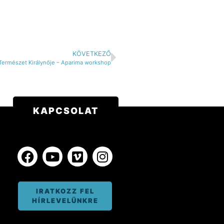
KÖVETKEZŐ
Természet Királynője – Aparima workshop
KAPCSOLAT
IRATKOZZ FEL
HÍRLEVELÜNKRE