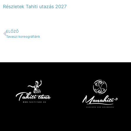
Részletek Tahiti utazás 2027
ELŐZŐ
Tavaszi koreográfiánk