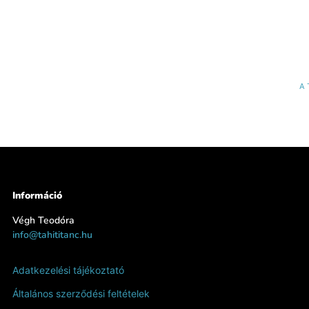
A 
Információ
Végh Teodóra
info@tahititanc.hu
Adatkezelési tájékoztató
Általános szerződési feltételek