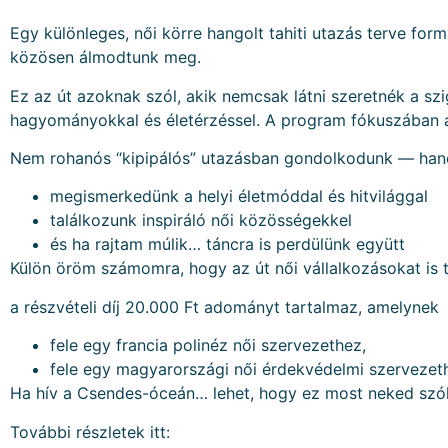
Egy különleges, női körre hangolt tahiti utazás terve form
közösen álmodtunk meg.
Ez az út azoknak szól, akik nemcsak látni szeretnék a sz
hagyományokkal és életérzéssel. A program fókuszában a f
Nem rohanós “kipipálós” utazásban gondolkodunk — han
megismerkedünk a helyi életmóddal és hitvilággal
találkozunk inspiráló női közösségekkel
és ha rajtam múlik… táncra is perdülünk együtt
Külön öröm számomra, hogy az út női vállalkozásokat is 
a részvételi díj 20.000 Ft adományt tartalmaz, amelynek
fele egy francia polinéz női szervezethez,
fele egy magyarországi női érdekvédelmi szervezeth
Ha hív a Csendes-óceán… lehet, hogy ez most neked szól
További részletek itt: