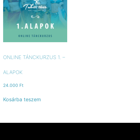
ONLINE TÁNCKURZUS 1. –
ALAPOK
24.000
Ft
Kosárba teszem