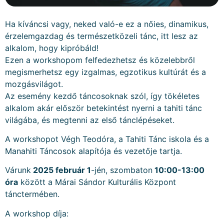
Ha kíváncsi vagy, neked való-e ez a nőies, dinamikus,
érzelemgazdag és természetközeli tánc, itt lesz az
alkalom, hogy kipróbáld!
Ezen a workshopom felfedezhetsz és közelebbről
megismerhetsz egy izgalmas, egzotikus kultúrát és a
mozgásvilágot.
Az esemény kezdő táncosoknak szól, így tökéletes
alkalom akár először betekintést nyerni a tahiti tánc
világába, és megtenni az első tánclépéseket.
A workshopot Végh Teodóra, a Tahiti Tánc iskola és a
Manahiti Táncosok alapítója és vezetője tartja.
Várunk
2025 február 1
-jén, szombaton
10:00-13:00
óra
között a Márai Sándor Kulturális Központ
tánctermében.
A workshop díja: