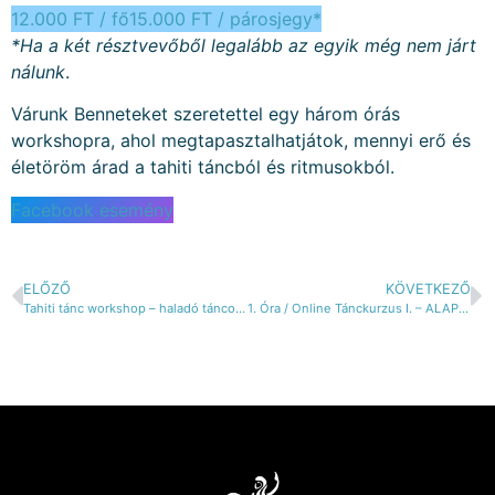
12.000 FT / fő
15.000 FT / párosjegy*
*Ha a két résztvevőből legalább az egyik még nem járt
nálunk
.
Várunk Benneteket szeretettel egy három órás
workshopra, ahol megtapasztalhatjátok, mennyi erő és
életöröm árad a tahiti táncból és ritmusokból.
Facebook esemény
ELŐZŐ
KÖVETKEZŐ
Tahiti tánc workshop – haladó táncosoknak
1. Óra / Online Tánckurzus I. – ALAPOK