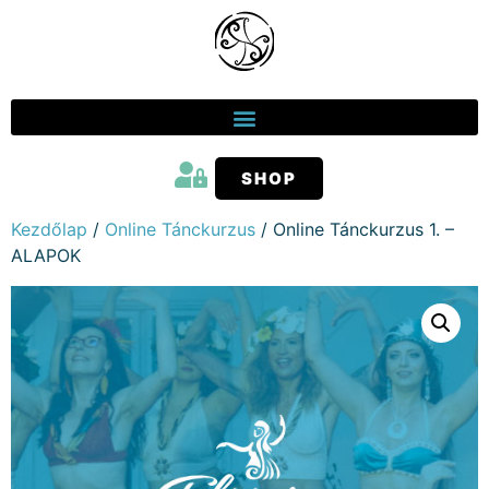
SHOP
Kezdőlap
/
Online Tánckurzus
/ Online Tánckurzus 1. –
ALAPOK