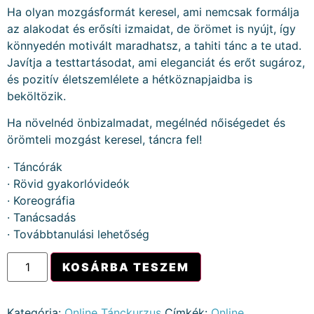
Ha olyan mozgásformát keresel, ami nemcsak formálja
az alakodat és erősíti izmaidat, de örömet is nyújt, így
könnyedén motivált maradhatsz, a tahiti tánc a te utad.
Javítja a testtartásodat, ami eleganciát és erőt sugároz,
és pozitív életszemlélete a hétköznapjaidba is
beköltözik.
Ha növelnéd önbizalmadat, megélnéd nőiségedet és
örömteli mozgást keresel, táncra fel!
· Táncórák
· Rövid gyakorlóvideók
· Koreográfia
· Tanácsadás
· Továbbtanulási lehetőség
KOSÁRBA TESZEM
Kategória:
Online Tánckurzus
Címkék:
Online