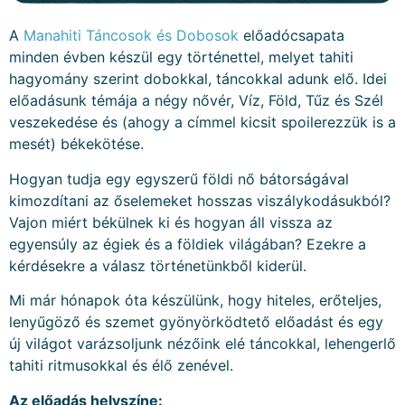
A
Manahiti Táncosok és Dobosok
előadócsapata
minden évben készül egy történettel, melyet tahiti
hagyomány szerint dobokkal, táncokkal adunk elő. Idei
előadásunk témája a négy nővér, Víz, Föld, Tűz és Szél
veszekedése és (ahogy a címmel kicsit spoilerezzük is a
mesét) békekötése.
Hogyan tudja egy egyszerű földi nő bátorságával
kimozdítani az őselemeket hosszas viszálykodásukból?
Vajon miért békülnek ki és hogyan áll vissza az
egyensúly az égiek és a földiek világában? Ezekre a
kérdésekre a válasz történetünkből kiderül.
Mi már hónapok óta készülünk, hogy hiteles, erőteljes,
lenyűgöző és szemet gyönyörködtető előadást és egy
új világot varázsoljunk nézőink elé táncokkal, lehengerlő
tahiti ritmusokkal és élő zenével.
Az előadás helyszíne: