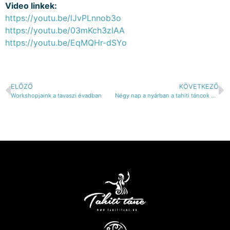
Video linkek:
https://youtu.be/lJvPLnnob3o
https://youtu.be/03mKch3zlAA
https://youtu.be/EqMQHr-dSYo
ELŐZŐ
KÖVETKEZŐ
Workshopjaink a tavaszi évadban
Négy nap a nyárban a tahiti táncok és ritmusok jegyében.