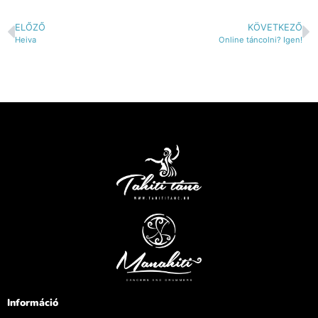
ELŐZŐ
KÖVETKEZŐ
Heiva
Online táncolni? Igen!
Információ