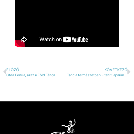
ELŐZŐ
KÖVETKEZŐ
Otea Fenua, azaz a Föld Tánca
Tánc a természetben – tahiti aparima (lírai tánc) hétvége