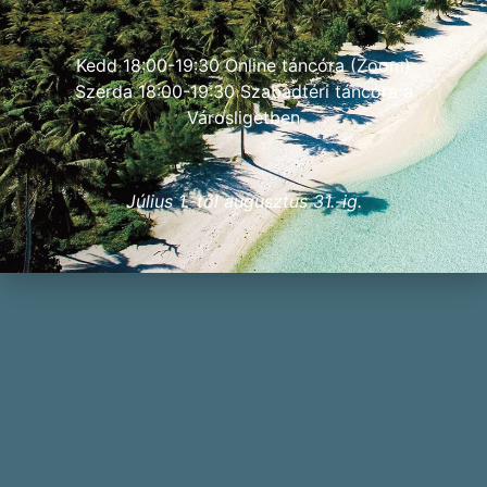
Kedd 18:00-19:30 Online táncóra (Zoom)
Szerda 18:00-19:30 Szabadtéri táncóra a
Városligetben
Július 1.-től augusztus 31.-ig.