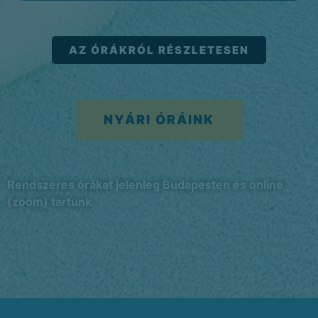
AZ ÓRÁKRÓL RÉSZLETESEN
NYÁRI ÓRÁINK
Rendszeres órákat jelenleg Budapesten és online
(zoom) tartunk.