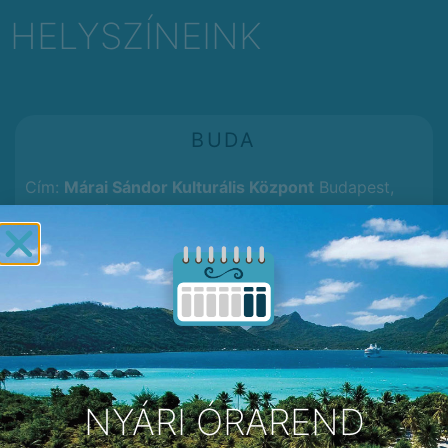
HELYSZÍNEINK
BUDA
Cím:
Márai Sándor Kulturális Központ
Budapest,
Krisztina tér 1, 1013
NYÁRI ÓRAREND