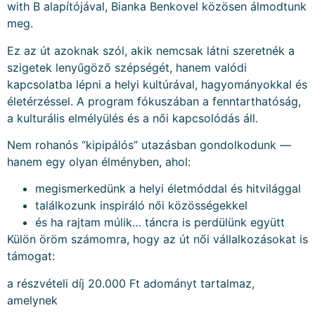
with B alapítójával, Bianka Benkovel közösen álmodtunk
meg.
Ez az út azoknak szól, akik nemcsak látni szeretnék a
szigetek lenyűgöző szépségét, hanem valódi
kapcsolatba lépni a helyi kultúrával, hagyományokkal és
életérzéssel. A program fókuszában a fenntarthatóság,
a kulturális elmélyülés és a női kapcsolódás áll.
Nem rohanós “kipipálós” utazásban gondolkodunk —
hanem egy olyan élményben, ahol:
megismerkedünk a helyi életmóddal és hitvilággal
találkozunk inspiráló női közösségekkel
és ha rajtam múlik… táncra is perdülünk együtt
Külön öröm számomra, hogy az út női vállalkozásokat is
támogat:
a részvételi díj 20.000 Ft adományt tartalmaz,
amelynek