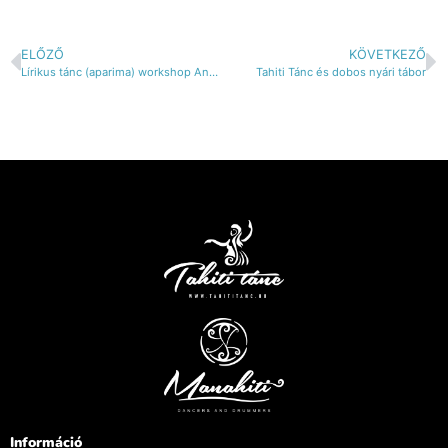
ELŐZŐ
KÖVETKEZŐ
Lírikus tánc (aparima) workshop Angyal Szilvivel
Tahiti Tánc és dobos nyári tábor
Információ