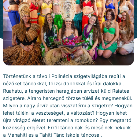
Történetünk a távoli Polinézia szigetvilágába repíti a
nézőket táncokkal, törzsi dobokkal és lírai dalokkal.
Ruahatu, a tengeristen haragjában árvizet küld Raiatea
szigetére. Airaro hercegnő törzse túléli és megmenekül.
Milyen a nagy árvíz után visszatérni a szigetre? Hogyan
lehet túlélni a veszteséget, a változást? Hogyan lehet
újra virágzó életet teremteni a romokon? Egy megtartó
közösség erejével. Erről táncolnak és mesélnek nekünk
a Manahiti és a Tahiti Tánc Iskola táncosai.