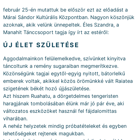
február 25-én mutattuk be először ezt az előadást a
Márai Sándor Kultúrális Központban. Nagyon köszönjük
azoknak, akik velünk ünnepeltek. Éles Szandra, a
Manahit Tánccsoport tagja így írt az estéről:
ÚJ ÉLET SZÜLETÉSE
Aggodalmainkon felülemelkedve, szívünket kinyitva
táncoltunk a remény sugaraiban megmerítkezve.
Közönségünk tagjai egytől-egyig nyitott, bátorlelkű
emberek voltak, akikkel közös örömünkké vált Raiatea
szigetének békét hozó újjászületése.
Azt hiszem Ruahatu, a dörgetdelmes tengeristen
haragjának tombolásában élünk már jó pár éve, aki
változatos eszközöket használ fel fájdalomittas
viharában.
A nehéz helyzetek mindig próbatételeket és egyben
lehetőségeket rejtenek magukban.