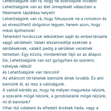
Lehetőségünk van rá, hogy ne sodródjunk tovább!
Lehetőségünk van az élet ünneplését választani a
félelmeink táplálása helyett!
Lehetőségünk van rá, hogy fókuszunk ne a romokon és
az elveszíthető dolgokon legyen, hanem azon, hogy
miket építhetünk!
Teherként hordozzuk lelkünkben saját és embertársaink
sajgó sérüléseit. Valaki elszenvedője ezeknek a
sérüléseknek, valakit pedig a sérülései vezetnek
tetteiben. Egy közös, mindenkinek fájó ez az állapot.
De, Lehetőségünk van ezt gyógyítani és szeretni,
kételyek nélkül!
és Lehetőségünk van táncolni!
Az eltáncolt történetek bennünk élnek tovább. És ami
bennünk él, az lesz a valóságunk.
A valódi kérdés az, hogy ha mélyen magunkba nézünk,
a szavaink mögé nézünk, a gondolataink mögé nézünk,
mi él bennünk?
Vihar dúl odabent és elfedett érzések hada, vagy a