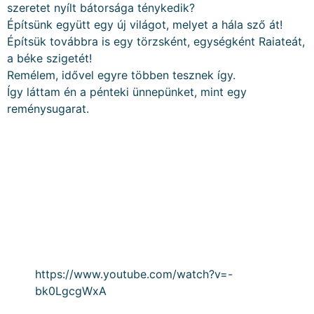
szeretet nyílt bátorsága ténykedik?
Építsünk együtt egy új világot, melyet a hála sző át!
Építsük továbbra is egy törzsként, egységként Raiateát,
a béke szigetét!
Remélem, idővel egyre többen tesznek így.
Így láttam én a pénteki ünnepünket, mint egy
reménysugarat.
https://www.youtube.com/watch?v=-
bk0LgcgWxA