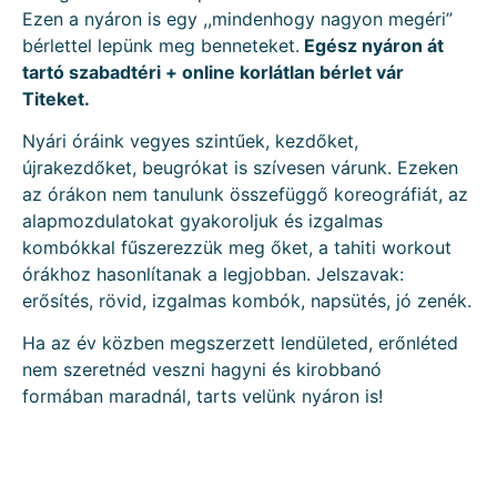
Ezen a nyáron is egy ,,mindenhogy nagyon megéri”
bérlettel lepünk meg benneteket.
Egész nyáron át
tartó szabadtéri + online korlátlan bérlet vár
Titeket.
Nyári óráink vegyes szintűek, kezdőket,
újrakezdőket, beugrókat is szívesen várunk. Ezeken
az órákon nem tanulunk összefüggő koreográfiát, az
alapmozdulatokat gyakoroljuk és izgalmas
kombókkal fűszerezzük meg őket, a tahiti workout
órákhoz hasonlítanak a legjobban. Jelszavak:
erősítés, rövid, izgalmas kombók, napsütés, jó zenék.
Ha az év közben megszerzett lendületed, erőnléted
nem szeretnéd veszni hagyni és kirobbanó
formában maradnál, tarts velünk nyáron is!