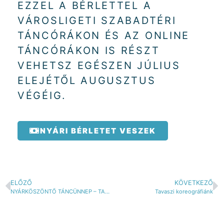
EZZEL A BÉRLETTEL A
VÁROSLIGETI SZABADTÉRI
TÁNCÓRÁKON ÉS AZ ONLINE
TÁNCÓRÁKON IS RÉSZT
VEHETSZ EGÉSZEN JÚLIUS
ELEJÉTŐL AUGUSZTUS
VÉGÉIG.
NYÁRI BÉRLETET VESZEK
ELŐZŐ
KÖVETKEZŐ
NYÁRKÖSZÖNTŐ TÁNCÜNNEP – TAHITI TÁNCCAL, DOBOKKAL ÉS ZENÉVEL
Tavaszi koreográfiánk