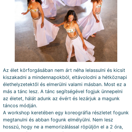
Az élet körforgásában nem árt néha lelassulni és kicsit
kiszakadni a mindennapokból, eltávolodni a hétköznapi
élethelyzetektől és elmerülni valami másban. Most ez a
más a tánc lesz. A tánc segítségével fogjuk ünnepelni
az életet, hálát adunk az évért és lezárjuk a magunk
táncos módján.
A workshop keretében egy koreográfia részletet fogunk
megtanulni és abban fogunk elmélyülni. Nem lesz
hosszú, hogy ne a memorizálással röpüljön el a 2 óra,