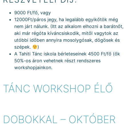
9000 Ft/fő, vagy
12000Ft/páros jegy, ha legalább egyikőtök még
nem járt nálunk. (Itt az alkalom elhozni a barátnőt,
aki már régóta kíváncsiskodik, mitől vagytok az
utóbbi időben annyira mosolygósak, dögösek és
szépek.
)
A Tahiti Tánc iskola bérleteseinek 4500 Ft/fő (ők
50%-os áron vehetnek részt rendszeres
workshopjainkon.
TÁNC WORKSHOP ÉLŐ
DOBOKKAL – OKTÓBER