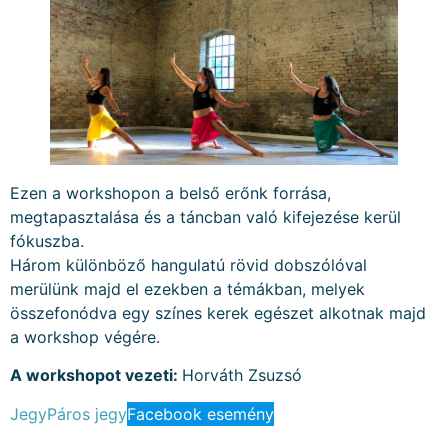
Ezen a workshopon a belső erőnk forrása,
megtapasztalása és a táncban való kifejezése kerül
fókuszba.
Három különböző hangulatú rövid dobszólóval
merülünk majd el ezekben a témákban, melyek
összefonódva egy színes kerek egészet alkotnak majd
a workshop végére.
A workshopot vezeti:
Horváth Zsuzsó
Jegy
Páros jegy
Facebook esemény