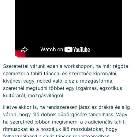
Szeretettel várunk ezen a workshopon, ha már régóta
szemezel a tahiti tánccal és szeretnéd kipróbálni,
kíváncsi vagy, neked való-e ez a mozgásforma,
szeretnél megtudni többet egy izgalmas, egzotikus
kultúráról, mozgásvilágról.
Illetve akkor is, ha rendszeresen jársz az órákra és alig
várod, hogy élő dobok dübörgésére táncolhass. Vagy
ha szeretnéd jobban megismerni a tradicionális tahiti
ritmusokat és a hozzájuk illő mozdulatokat, hogy
felhasználhasd a saját táncos repertoárodban.