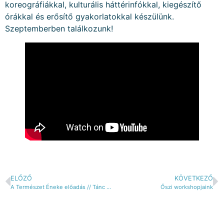
koreográfiákkal, kulturális háttérinfókkal, kiegészítő
órákkal és erősítő gyakorlatokkal készülünk.
Szeptemberben találkozunk!
ELŐZŐ
KÖVETKEZŐ
A Természet Éneke előadás // Tánc az élet portréfilm bemutató
Őszi workshopjaink