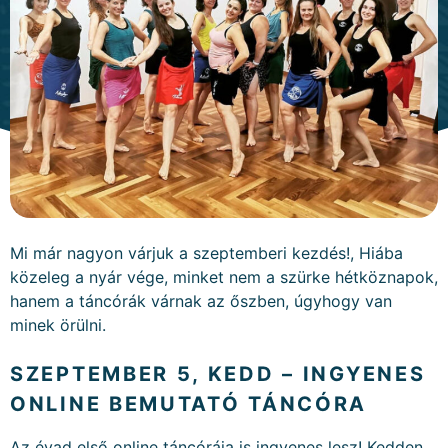
Mi már nagyon várjuk a szeptemberi kezdés!, Hiába
közeleg a nyár vége, minket nem a szürke hétköznapok,
hanem a táncórák várnak az őszben, úgyhogy van
minek örülni.
SZEPTEMBER 5, KEDD – INGYENES
ONLINE BEMUTATÓ TÁNCÓRA
Az évad első online táncórája is ingyenes lesz! Kedden