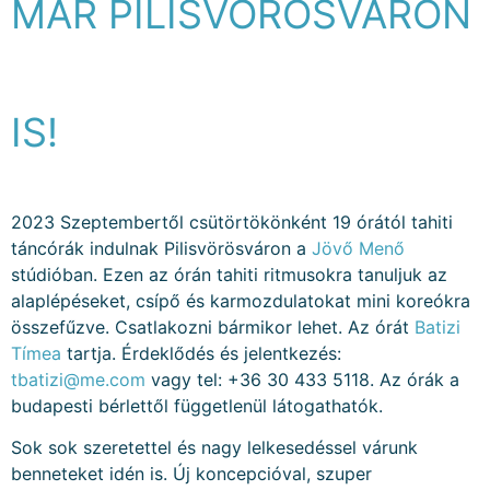
MÁR PILISVÖRÖSVÁRON
IS!
2023 Szeptembertől csütörtökönként 19 órától tahiti
táncórák indulnak Pilisvörösváron a
Jövő Menő
stúdióban. Ezen az órán tahiti ritmusokra tanuljuk az
alaplépéseket, csípő és karmozdulatokat mini koreókra
összefűzve. Csatlakozni bármikor lehet. Az órát
Batizi
Tímea
tartja. Érdeklődés és jelentkezés:
tbatizi@me.com
vagy tel: +36 30 433 5118. Az órák a
budapesti bérlettől függetlenül látogathatók.
Sok sok szeretettel és nagy lelkesedéssel várunk
benneteket idén is. Új koncepcióval, szuper