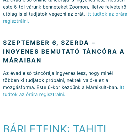
este 6-tól várunk benneteket Zoomon, illetve felvételről
utólag is el tudjátok végezni az órát.
Itt tudtok az órára
regisztrálni.
Facebook esemény
SZEPTEMBER 6, SZERDA –
INGYENES BEMUTATÓ TÁNCÓRA A
MÁRAIBAN
Az évad első táncórája ingyenes lesz, hogy minél
többen ki tudjátok próbálni, nektek való-e ez a
mozgásforma. Este 6-kor kezdünk a MáraiKult-ban.
Itt
tudtok az órára regisztrálni.
Facebook esemény
BÁRLETEINK: TAHITI