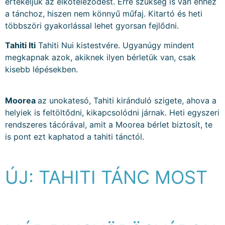
értékeljük az elköteleződést. Erre szükség is van ehhez
a tánchoz, hiszen nem könnyű műfaj. Kitartó és heti
többszöri gyakorlással lehet gyorsan fejlődni.
Tahiti Iti
Tahiti Nui kistestvére. Ugyanúgy mindent
megkapnak azok, akiknek ilyen bérletük van, csak
kisebb lépésekben.
Moorea
az unokatesó, Tahiti kiránduló szigete, ahova a
helyiek is feltöltődni, kikapcsolódni járnak. Heti egyszeri
rendszeres tácórával, amit a Moorea bérlet biztosít, te
is pont ezt kaphatod a tahiti tánctól.
ÚJ: TAHITI TÁNC MOST